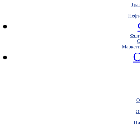
Тра
Нефт
Фору
О
Маркети
О
О
О
Пи