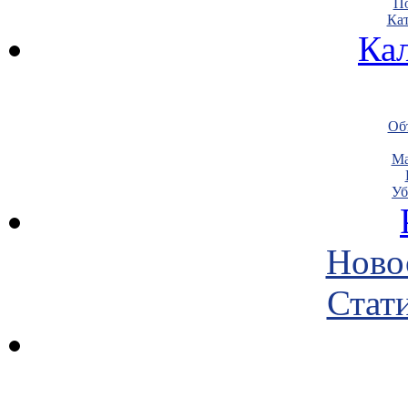
По
Кат
Ка
Объ
Ма
Уб
Ново
Стати