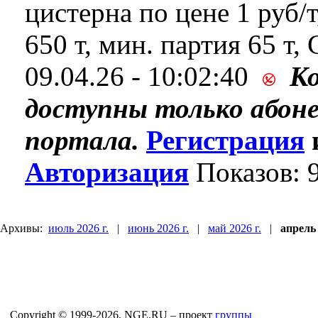
цистерна по цене 1 руб/т
650 т, мин. партия 65 т, 
09.04.26 - 10:02:40
К
доступны только абон
портала.
Регистрация
Авторизация
Показов: 
Архивы:
июль 2026 г.
|
июнь 2026 г.
|
май 2026 г.
|
апрель 
Copyright © 1999-2026, NGE.RU – проект
группы