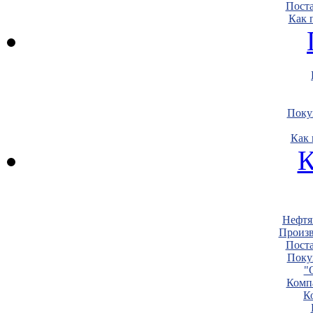
Пост
Как 
Поку
Как 
К
Нефтя
Произв
Пост
Поку
"
Комп
К