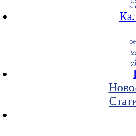
По
Кат
Ка
Объ
Ма
Уб
Ново
Стати