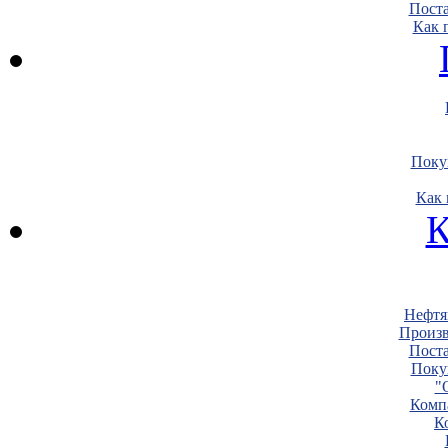
Пост
Как 
Поку
Как 
К
Нефтя
Произв
Пост
Поку
"
Комп
К