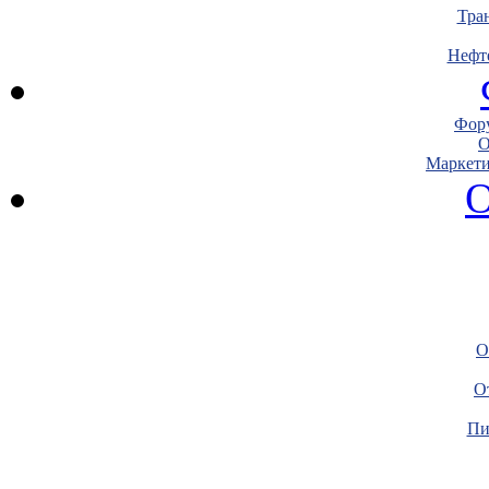
Тра
Нефт
Фору
О
Маркети
О
О
О
Пи