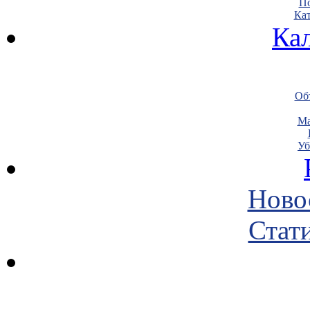
По
Кат
Ка
Объ
Ма
Уб
Ново
Стати