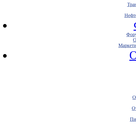
Тра
Нефт
Фору
О
Маркети
О
О
О
Пи