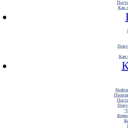
Пост
Как 
Поку
Как 
К
Нефтя
Произв
Пост
Поку
"
Комп
К