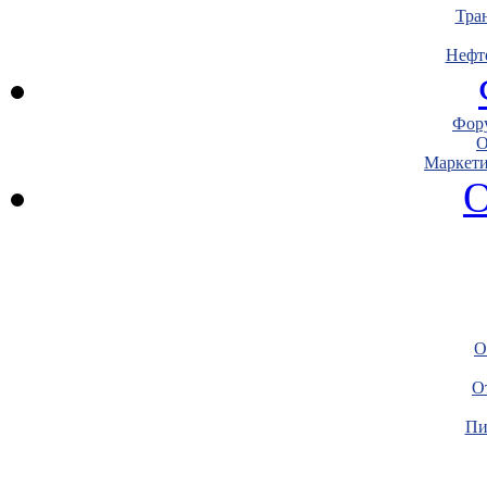
Тра
Нефт
Фору
О
Маркети
О
О
О
Пи