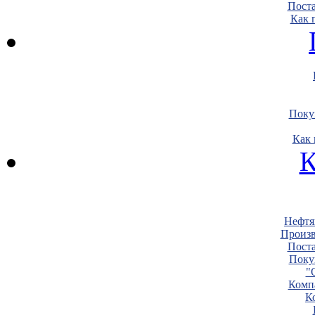
Пост
Как 
Поку
Как 
К
Нефтя
Произв
Пост
Поку
"
Комп
К