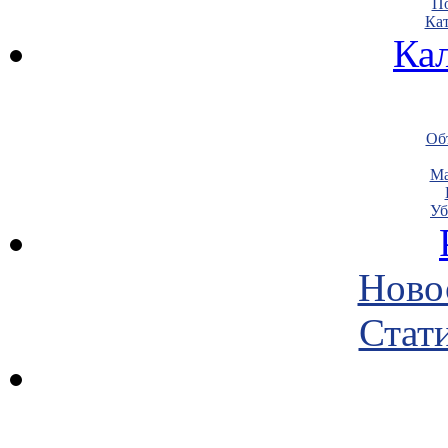
По
Кат
Ка
Объ
Ма
Уб
Ново
Стати