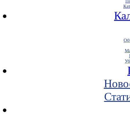
По
Кат
Ка
Объ
Ма
Уб
Ново
Стати