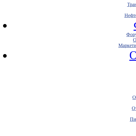
Тра
Нефт
Фору
О
Маркети
О
О
О
Пи