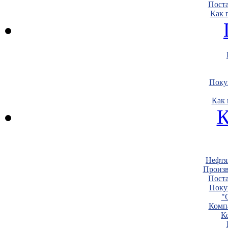
Пост
Как 
Поку
Как 
К
Нефтя
Произв
Пост
Поку
"
Комп
К