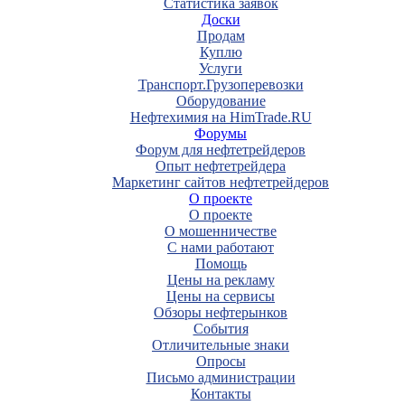
Статистика заявок
Доски
Продам
Куплю
Услуги
Транспорт.Грузоперевозки
Оборудование
Нефтехимия на HimTrade.RU
Форумы
Форум для нефтетрейдеров
Опыт нефтетрейдера
Маркетинг сайтов нефтетрейдеров
О проекте
О проекте
О мошенничестве
С нами работают
Помощь
Цены на рекламу
Цены на сервисы
Обзоры нефтерынков
События
Отличительные знаки
Опросы
Письмо администрации
Контакты