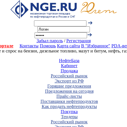
Забыл пароль
/
Регистрация
ортале
Контакты
Помощь
Карта сайта
В "Избранное"
PDA-ве
 спрос на бензин, дизельное топливо, мазут и битум, нефть, г
НефтеБаза
Кабинет
Продажа
Российский рынок
Экспорт из РФ
Горящие предложения
Предложения на сегодня
Прайс-листы
Поставщики нефтепродуктов
Как продать нефтепродукты
Покупка
Тендеры
Российский рынок
Экспорт из РФ