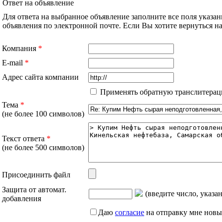
Ответ на объявление
Для ответа на выбранное объявление заполните все поля указа
объявления по электронной почте. Если Вы хотите вернуться 
Компания
*
E-mail
*
Адрес сайта компании
Применять обратную транслитерац
Тема
*
(не более 100 символов)
Текст ответа
*
(не более 500 символов)
Присоединить файл
Защита от автомат.
(введите число, указа
добавления
Даю
согласие
на отправку мне новы