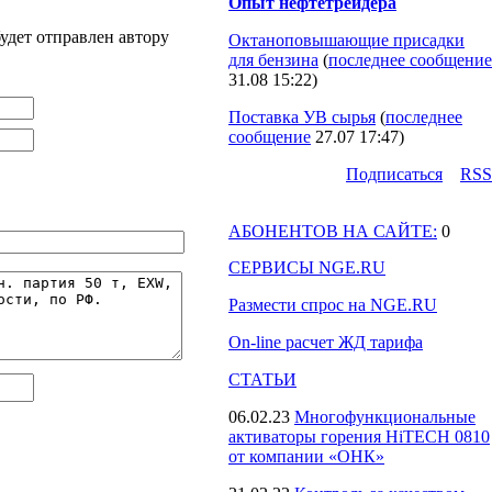
Опыт нефтетрейдера
удет отправлен автору
Октаноповышающие присадки
для бензина
(
последнее сообщение
31.08 15:22
)
Поставка УВ сырья
(
последнее
сообщение
27.07 17:47
)
Подпиcаться
RSS
АБОНЕНТОВ НА САЙТЕ:
0
СЕРВИСЫ NGE.RU
Размести спрос на NGE.RU
On-line расчет ЖД тарифа
СТАТЬИ
06.02.23
Многофункциональные
активаторы горения HiTECH 0810
от компании «ОНК»