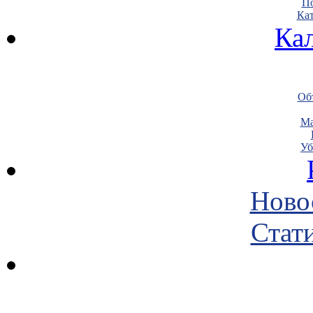
По
Кат
Ка
Объ
Ма
Уб
Ново
Стати