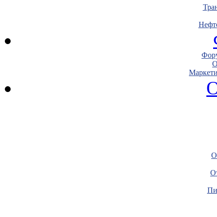
Тра
Нефт
Фору
О
Маркети
О
О
О
Пи