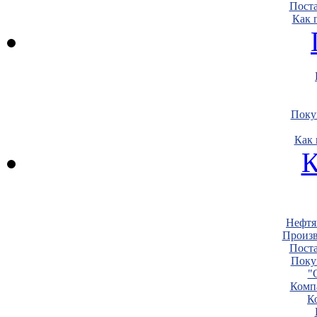
Пост
Как 
Поку
Как 
К
Нефтя
Произв
Пост
Поку
"
Комп
К