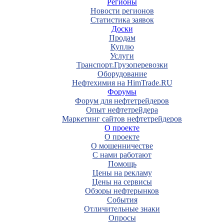
Регионы
Новости регионов
Статистика заявок
Доски
Продам
Куплю
Услуги
Транспорт.Грузоперевозки
Оборудование
Нефтехимия на HimTrade.RU
Форумы
Форум для нефтетрейдеров
Опыт нефтетрейдера
Маркетинг сайтов нефтетрейдеров
О проекте
О проекте
О мошенничестве
С нами работают
Помощь
Цены на рекламу
Цены на сервисы
Обзоры нефтерынков
События
Отличительные знаки
Опросы