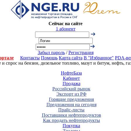
Сейчас на сайте
1 абонент
Забыл пароль
/
Регистрация
ортале
Контакты
Помощь
Карта сайта
В "Избранное"
PDA-ве
 спрос на бензин, дизельное топливо, мазут и битум, нефть, г
НефтеБаза
Кабинет
Продажа
Российский рынок
Экспорт из РФ
Горящие предложения
Предложения на сегодня
Прайс-листы
Поставщики нефтепродуктов
Как продать нефтепродукты
Покупка
Тендеры