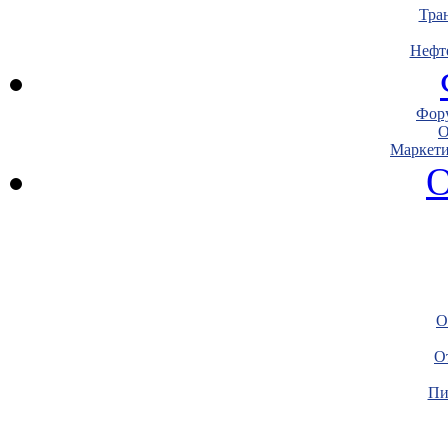
Тра
Нефт
Фору
О
Маркети
О
О
О
Пи