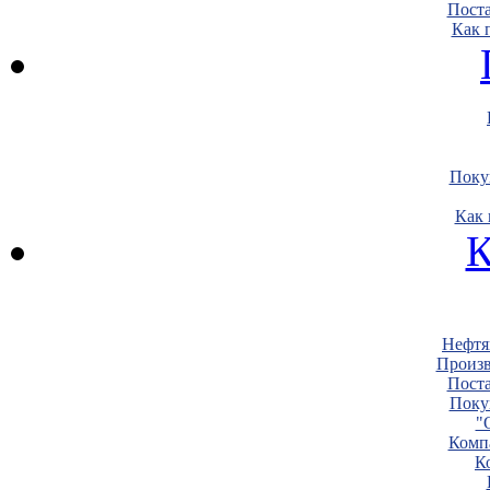
Пост
Как 
Поку
Как 
К
Нефтя
Произв
Пост
Поку
"
Комп
К