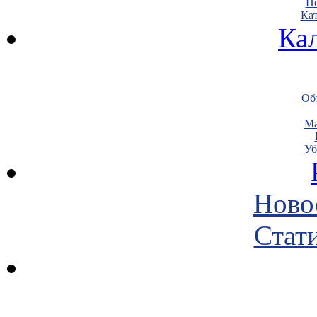
По
Кат
Ка
Объ
Ма
Уб
Ново
Стати