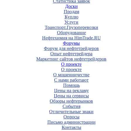
Статистика заявок
Доски
Продам
Куплю
Услуги
Транспорт.Грузоперевозки
Оборудование
Нефтехимия на HimTrade.RU
Форумы
Форум для нефтетрейдеров
Опыт нефтетрейдера
Маркетинг сайтов нефтетрейдеров
О проекте
О проекте
О мошенничестве
С нами работают
Помощь
Цены на рекламу
Цены на сервисы
Обзоры нефтерынков
События
Отличительные знаки
Опросы
Письмо администрации
Контакты