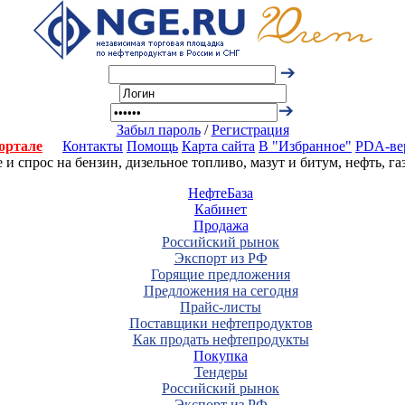
Забыл пароль
/
Регистрация
ортале
Контакты
Помощь
Карта сайта
В "Избранное"
PDA-ве
 спрос на бензин, дизельное топливо, мазут и битум, нефть, г
НефтеБаза
Кабинет
Продажа
Российский рынок
Экспорт из РФ
Горящие предложения
Предложения на сегодня
Прайс-листы
Поставщики нефтепродуктов
Как продать нефтепродукты
Покупка
Тендеры
Российский рынок
Экспорт из РФ