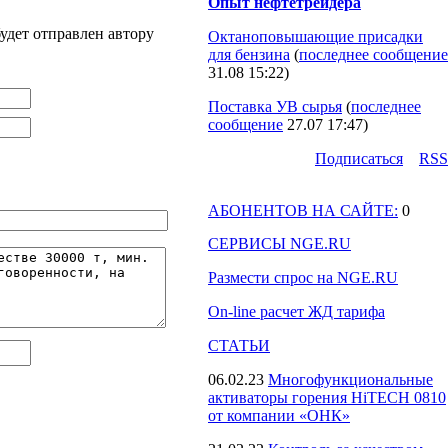
Опыт нефтетрейдера
удет отправлен автору
Октаноповышающие присадки
для бензина
(
последнее сообщение
31.08 15:22
)
Поставка УВ сырья
(
последнее
сообщение
27.07 17:47
)
Подпиcаться
RSS
АБОНЕНТОВ НА САЙТЕ:
0
СЕРВИСЫ NGE.RU
Размести спрос на NGE.RU
On-line расчет ЖД тарифа
СТАТЬИ
06.02.23
Многофункциональные
активаторы горения HiTECH 0810
от компании «ОНК»