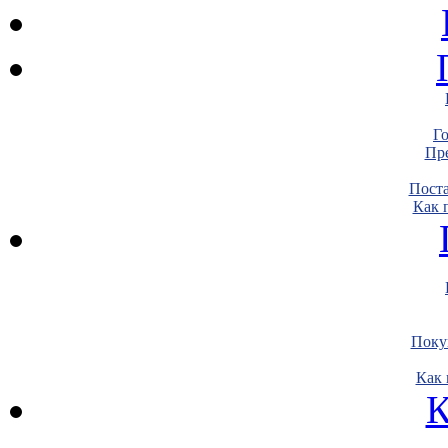
Г
Пре
Пост
Как 
Поку
Как 
К