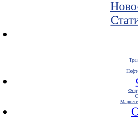
Ново
Стати
Тра
Нефт
Фору
О
Маркети
О