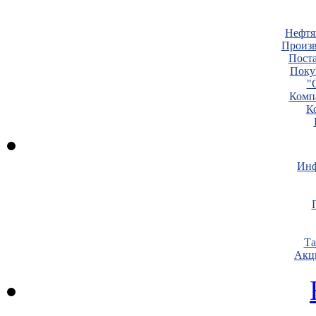
Нефтя
Произв
Пост
Поку
"
Комп
К
Инф
Т
Акц