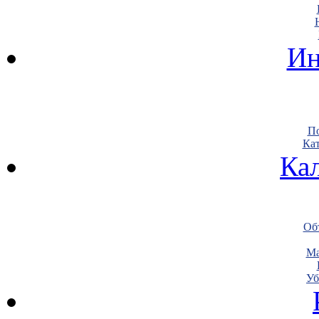
Ин
По
Кат
Ка
Объ
Ма
Уб