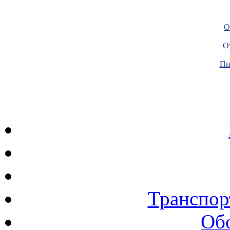
О
О
Пи
Транспор
Об