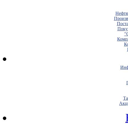
Нефтя
Произв
Пост
Поку
"
Комп
К
Инф
Т
Акц