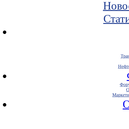
Ново
Стати
Тра
Нефт
Фору
О
Маркети
О