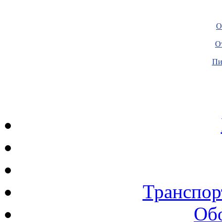
О
О
Пи
Транспор
Об