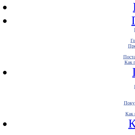
Г
Пре
Пост
Как 
Поку
Как 
К