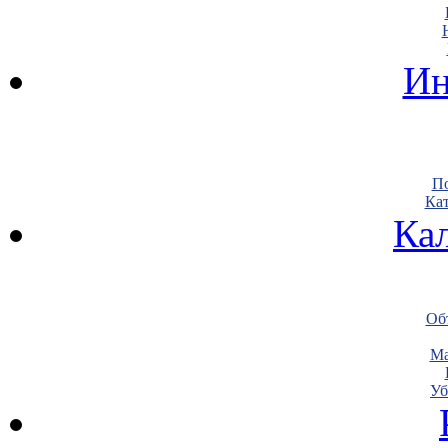
Ин
По
Кат
Ка
Объ
Ма
Уб