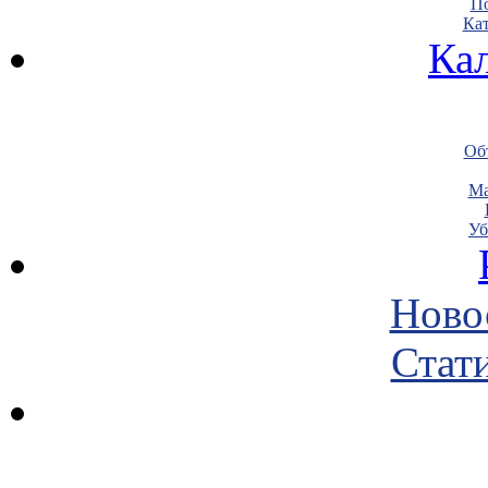
По
Кат
Ка
Объ
Ма
Уб
Ново
Стати