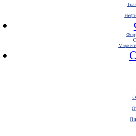
Тра
Нефт
Фору
О
Маркети
О
О
О
Пи