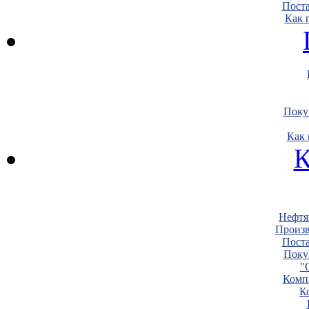
Пост
Как 
Поку
Как 
К
Нефтя
Произв
Пост
Поку
"
Комп
К