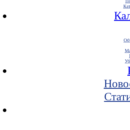
По
Кат
Ка
Объ
Ма
Уб
Ново
Стати