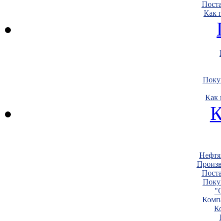
Пост
Как 
Поку
Как 
К
Нефтя
Произв
Пост
Поку
"
Комп
К