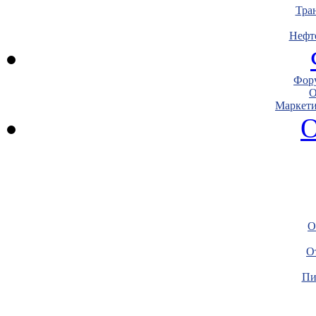
Тра
Нефт
Фору
О
Маркети
О
О
О
Пи