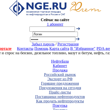
Сейчас на сайте
1 абонент
Забыл пароль
/
Регистрация
ортале
Контакты
Помощь
Карта сайта
В "Избранное"
PDA-ве
 спрос на бензин, дизельное топливо, мазут и битум, нефть, г
НефтеБаза
Кабинет
Продажа
Российский рынок
Экспорт из РФ
Горящие предложения
Предложения на сегодня
Прайс-листы
Поставщики нефтепродуктов
Как продать нефтепродукты
Покупка
Тендеры