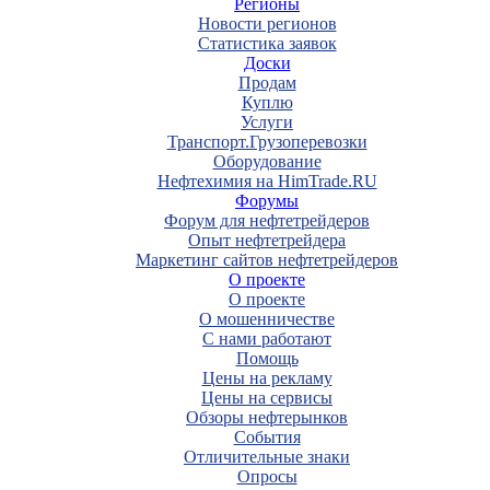
Регионы
Новости регионов
Статистика заявок
Доски
Продам
Куплю
Услуги
Транспорт.Грузоперевозки
Оборудование
Нефтехимия на HimTrade.RU
Форумы
Форум для нефтетрейдеров
Опыт нефтетрейдера
Маркетинг сайтов нефтетрейдеров
О проекте
О проекте
О мошенничестве
С нами работают
Помощь
Цены на рекламу
Цены на сервисы
Обзоры нефтерынков
События
Отличительные знаки
Опросы