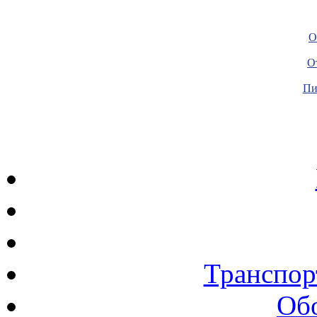
О
О
Пи
Транспор
Об