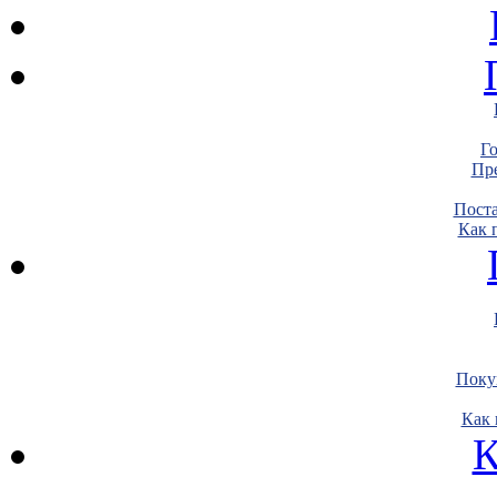
Г
Пре
Пост
Как 
Поку
Как 
К