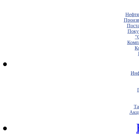
Нефтя
Произв
Пост
Поку
"
Комп
К
Инф
Т
Акц