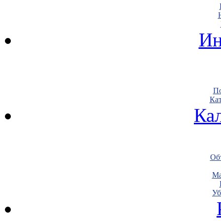
Ин
По
Кат
Ка
Объ
Ма
Уб