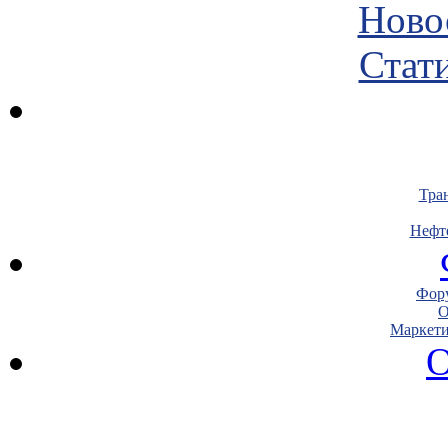
Ново
Стати
Тра
Нефт
Фору
О
Маркети
О