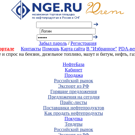
Забыл пароль
/
Регистрация
ортале
Контакты
Помощь
Карта сайта
В "Избранное"
PDA-ве
 спрос на бензин, дизельное топливо, мазут и битум, нефть, г
НефтеБаза
Кабинет
Продажа
Российский рынок
Экспорт из РФ
Горящие предложения
Предложения на сегодня
Прайс-листы
Поставщики нефтепродуктов
Как продать нефтепродукты
Покупка
Тендеры
Российский рынок
Экспорт из РФ