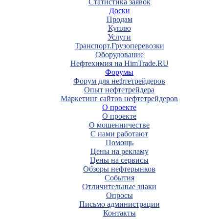
Статистика заявок
Доски
Продам
Куплю
Услуги
Транспорт.Грузоперевозки
Оборудование
Нефтехимия на HimTrade.RU
Форумы
Форум для нефтетрейдеров
Опыт нефтетрейдера
Маркетинг сайтов нефтетрейдеров
О проекте
О проекте
О мошенничестве
С нами работают
Помощь
Цены на рекламу
Цены на сервисы
Обзоры нефтерынков
События
Отличительные знаки
Опросы
Письмо администрации
Контакты