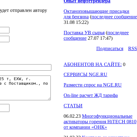
Опыт нефтетрейдера
удет отправлен автору
Октаноповышающие присадки
для бензина
(
последнее сообщение
31.08 15:22
)
Поставка УВ сырья
(
последнее
сообщение
27.07 17:47
)
Подпиcаться
RSS
АБОНЕНТОВ НА САЙТЕ:
0
СЕРВИСЫ NGE.RU
Размести спрос на NGE.RU
On-line расчет ЖД тарифа
СТАТЬИ
06.02.23
Многофункциональные
активаторы горения HiTECH 0810
от компании «ОНК»